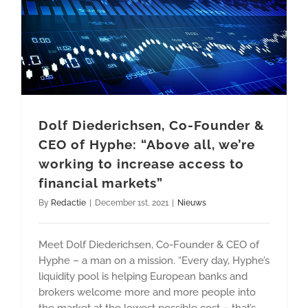
Dolf Diederichsen, Co-Founder &
CEO of Hyphe: “Above all, we’re
working to increase access to
financial markets”
By
Redactie
|
December 1st, 2021
|
Nieuws
Meet Dolf Diederichsen, Co-Founder & CEO of
Hyphe – a man on a mission. “Every day, Hyphe’s
liquidity pool is helping European banks and
brokers welcome more and more people into
the market at the lowest possible cost – that’s