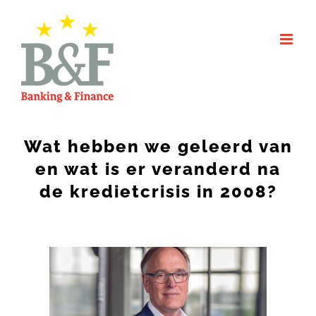
Skip
to
content
Wat hebben we geleerd van
en wat is er veranderd na
de kredietcrisis in 2008?
View
Larger
Image