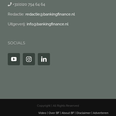
+31(0)20 754 64 64
Redactie:
redactie@bankingfinance.nl
Uitgeverij:
info@bankingfinance.nl
SOCIALS
Copyright | All Rights Reserved
Video
|
Over BF
|
About BF
|
Disclaimer
|
Adverteren