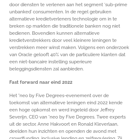
door diensten te verlenen aan het segment ‘sub-prime
unbanked’ consumenten. In de regel gebruiken
alternatieve kredietverleners technologie om in te
breken op markten die traditionele banken nog niet
bedienen. Bovendien kunnen alternatieve
kredietverstrekkers door veel kleinere leningen te
verstrekken meer winst maken. Volgens een onderzoek
van Oracle gelooft 40% van de particuliere klanten dat
een niet-bancaire instelling superieure
beleggingsdiensten zal aanbieden.
Fast forward naar eind 2022
Het °neo by Five Degrees-evenement over de
toekomst van alternatieve leningen eind 2022 kende
een hoge opkomst en werd ingeleid door Jeffrey
Severijn, CEO van °neo by Five Degrees. Twee experts
uit de sector, Anne Hakvoort en Ronald Kleverlaan,
deelden hun inzichten en openden de avond met
crowdfunding, inclusive lending en zelfregulering. Zij