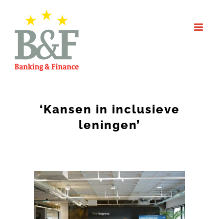
Skip
to
content
‘Kansen in inclusieve
leningen’
View
Larger
Image