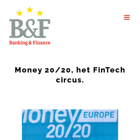
Skip
to
content
Money 20/20, het FinTech
circus.
View
Larger
Image