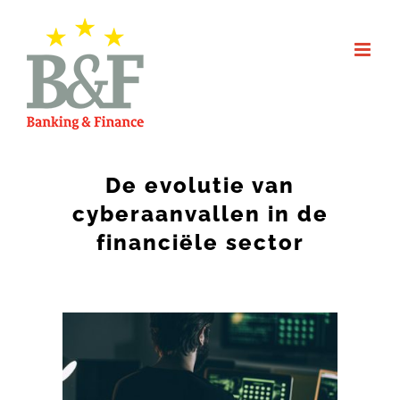
Skip
to
content
De evolutie van
cyberaanvallen in de
financiële sector
View
Larger
Image