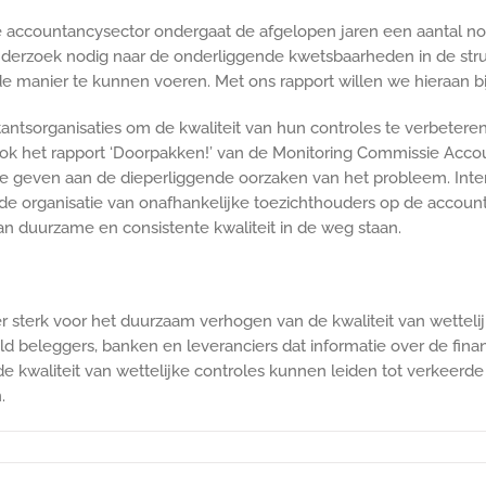
De accountancysector ondergaat de afgelopen jaren een aantal n
erzoek ‎nodig naar de onderliggende kwetsbaarheden in de struct
manier te kunnen voeren. Met ons rapport willen we hieraan bij
tsorganisaties om de kwaliteit van hun controles te verbeteren,
d. Ook het rapport ‘Doorpakken!’ van de Monitoring Commissie Acc
geven aan de dieperliggende oorzaken van het probleem. Interna
 organisatie van onafhankelijke toezichthouders op de accounta
an duurzame en consistente kwaliteit in de weg staan.
r sterk voor het duurzaam verhogen van de kwaliteit van wetteli
ld beleggers, banken en leveranciers dat informatie over de fina
kwaliteit van wettelijke controles kunnen leiden tot verkeerde i
.