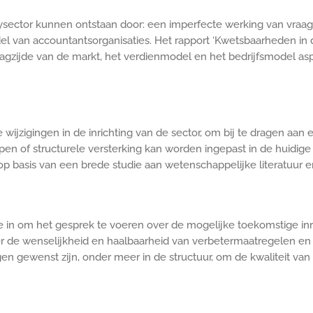
ector kunnen ontstaan door: een imperfecte werking van vraag e
l van accountantsorganisaties. Het rapport ‘Kwetsbaarheden in 
agzijde van de markt, het verdienmodel en het bedrijfsmodel aspec
 wijzigingen in de inrichting van de sector, om bij te dragen aan 
pen of structurele versterking kan worden ingepast in de huidig
op basis van een brede studie aan wetenschappelijke literatuur e
 in om het gesprek te voeren over de mogelijke toekomstige inri
 de wenselijkheid en haalbaarheid van verbetermaatregelen en
n gewenst zijn, onder meer in de structuur, om de kwaliteit van