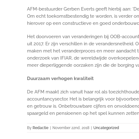
AFM-bestuurder Gerben Everts geeft hierbij aan: ‘
Om echt toekomstbestendig te worden, is verder ond
hierover op een constructieve en goed onderbouwde 
Het doorvoeren van veranderingen bij OOB-accountan
uit 2017. Er zijn verschillen in de verandersnelhei
maken met het veranderproces en meer aandacht te 
onderzoek van IFIAR, de wereldwijde overkoepelende
meer dieperliggende oorzaken zijn die de borging v
Duurzaam verhogen kwaliteit
De AFM maakt zich vanuit haar rol als toezichthoude
accountancysector. Het is belangrijk voor bijvoorbee
en getrouw is. Onbetrouwbare cijfers en onvoldoende 
spaargeld en pensioenen op het spel kunnen zetten‎
By
Redactie
|
November 22nd, 2018
|
Uncategorized