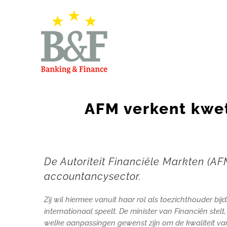
Skip
to
content
AFM verkent kwe
De Autoriteit Financiële Markten (A
accountancysector.
Zij wil hiermee vanuit haar rol als toezichthouder b
internationaal speelt. De minister van Financiën st
welke aanpassingen gewenst zijn om de kwaliteit van