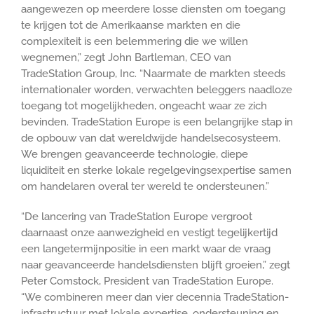
aangewezen op meerdere losse diensten om toegang
te krijgen tot de Amerikaanse markten en die
complexiteit is een belemmering die we willen
wegnemen,” zegt John Bartleman, CEO van
TradeStation Group, Inc. “Naarmate de markten steeds
internationaler worden, verwachten beleggers naadloze
toegang tot mogelijkheden, ongeacht waar ze zich
bevinden. TradeStation Europe is een belangrijke stap in
de opbouw van dat wereldwijde handelsecosysteem.
We brengen geavanceerde technologie, diepe
liquiditeit en sterke lokale regelgevingsexpertise samen
om handelaren overal ter wereld te ondersteunen.”
“De lancering van TradeStation Europe vergroot
daarnaast onze aanwezigheid en vestigt tegelijkertijd
een langetermijnpositie in een markt waar de vraag
naar geavanceerde handelsdiensten blijft groeien,” zegt
Peter Comstock, President van TradeStation Europe.
“We combineren meer dan vier decennia TradeStation-
infrastructuur met lokale expertise, ondersteuning en