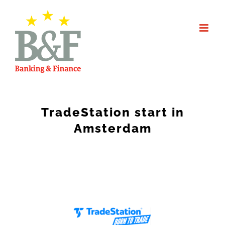
Skip
to
content
TradeStation start in
Amsterdam
View
Larger
Image