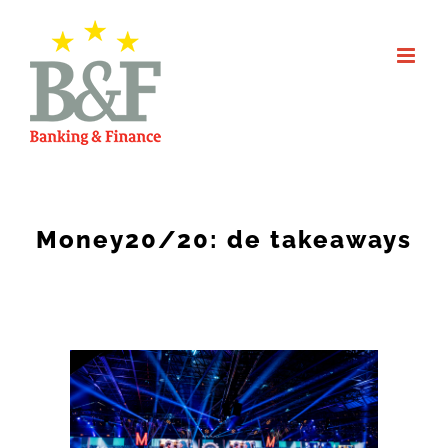
Skip
to
content
Money20/20: de takeaways
View
Larger
Image