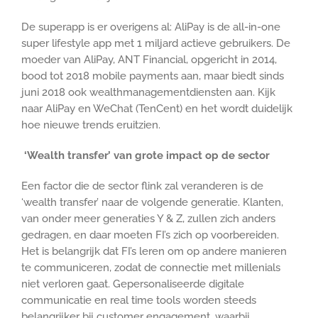
De superapp is er overigens al: AliPay is de all-in-one
super lifestyle app met 1 miljard actieve gebruikers. De
moeder van AliPay, ANT Financial, opgericht in 2014,
bood tot 2018 mobile payments aan, maar biedt sinds
juni 2018 ook wealthmanagementdiensten aan. Kijk
naar AliPay en WeChat (TenCent) en het wordt duidelijk
hoe nieuwe trends eruitzien.
‘Wealth transfer’ van grote impact op de sector
Een factor die de sector flink zal veranderen is de
‘wealth transfer’ naar de volgende generatie. Klanten,
van onder meer generaties Y & Z, zullen zich anders
gedragen, en daar moeten FI’s zich op voorbereiden.
Het is belangrijk dat FI’s leren om op andere manieren
te communiceren, zodat de connectie met millenials
niet verloren gaat. Gepersonaliseerde digitale
communicatie en real time tools worden steeds
belangrijker bij customer engagement, waarbij