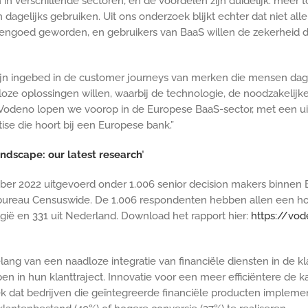
in verschillende sectoren, en de voordelen zijn duidelijk: meer 
lijks gebruiken. Uit ons onderzoek blijkt echter dat niet alle
eengoed geworden, en gebruikers van BaaS willen de zekerheid d
zijn ingebed in de customer journeys van merken die mensen dag
oze oplossingen willen, waarbij de technologie, de noodzakelijke
odeno lopen we voorop in de Europese BaaS-sector, met een ui
se die hoort bij een Europese bank.”
dscape: our latest research
’
r 2022 uitgevoerd onder 1.006 senior decision makers binnen Eu
sbureau Censuswide. De 1.006 respondenten hebben allen een 
elgië en 331 uit Nederland. Download het rapport hier:
https://vo
g van een naadloze integratie van financiële diensten in de kla
n in hun klanttraject. Innovatie voor een meer efficiëntere de ka
eek dat bedrijven die geïntegreerde financiële producten imple