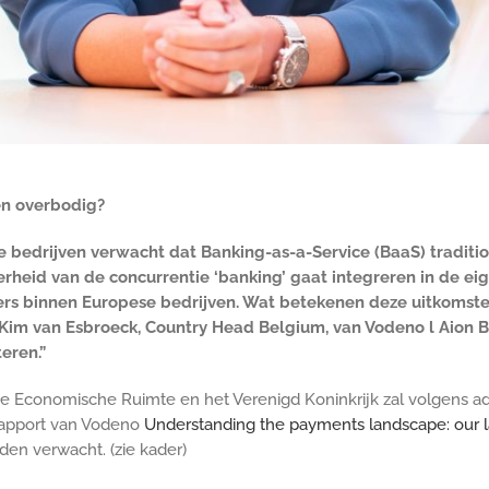
en overbodig?
 bedrijven verwacht dat Banking-as-a-Service (BaaS) traditi
id van de concurrentie ‘banking’ gaat integreren in de eigen
ers binnen Europese bedrijven. Wat betekenen deze uitkomste
im van Esbroeck, Country Head Belgium, van Vodeno l Aion Ba
eren.”
e Economische Ruimte en het Verenigd Koninkrijk zal volgens ad
rapport van Vodeno
Understanding the payments landscape: our l
den verwacht. (zie kader)