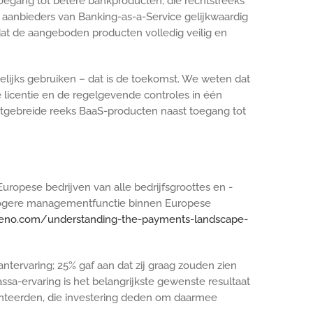
toegang tot betere bankproducten, die rechtstreeks
 aanbieders van Banking-as-a-Service gelijkwaardig
at de aangeboden producten volledig veilig en
elijks gebruiken – dat is de toekomst. We weten dat
 licentie en de regelgevende controles in één
tgebreide reeks BaaS-producten naast toegang tot
ropese bedrijven van alle bedrijfsgroottes en -
hogere managementfunctie binnen Europese
deno.com/understanding-the-payments-landscape-
ntervaring; 25% gaf aan dat zij graag zouden zien
ssa-ervaring is het belangrijkste gewenste resultaat
menteerden, die investering deden om daarmee