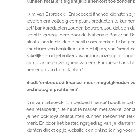
Kunnen retailers eigenlijk binnenkort toe zonder
Kim van Esbroeck: “Embedded finance-diensten zij
leveren om volledig compliant producten te kunnen
zelf bankproducten zouden bouwen, zou dat een duur
licentie, gereguleerd door de Nationale Bank van Be
plaatst ons in de ideale positie om merken te hel
spectrum van bankdiensten bestrijken, van ‘smart con
zakelijke eindgebruikers, waardoor onze oplossing
compliance en veiligheid van een Europese bank te b
bedienen van hun klanten.”
Biedt ’embedded finance’ meer mogelijkheden voo
technologie profiteren?
Kim van Esbroeck: ‘Embedded finance’ houdt in dat 
een retailbedrijf. Je hebt te maken met sterke conc
je hen ook loyaliteitspunten kunnen toekennen telke
merk. En door het bestedingsgedrag van je klanten 
klanten direct op je website een online lening vo