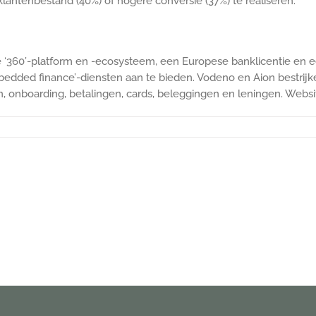
lantenbestand (40%) of hogere conversie (37%) te realiseren.
 ‘360’-platform en -ecosysteem, een Europese banklicentie en 
edded finance’-diensten aan te bieden. Vodeno en Aion bestrijk
n, onboarding, betalingen, cards, beleggingen en leningen. Websi