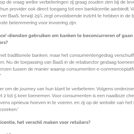
op de vraag welke verbeteringen zij graag zouden zien bij de l
 hun provider ook direct toegang tot een banklicentie aanbiedt.
er BaaS, terwijl 29% zegt onvoldoende inzicht te hebben in de 
ste belemmering voor invoering zijn.
ance’-diensten gebruiken om banken te beconcurreren of gaan 
ers?
 met traditionele banken, maar het consumentengedrag verschuif
en. Nu de toepassing van BaaS in de retailsector gestaag toen
e grenzen tussen de manier waarop consumenten e-commerceplat
”
er om de journey van hun klant te verbeteren. Volgens onderzoek 
 2 tot 5 keer toenemen. Voor consumenten is een naadloze checko
vens opnieuw hoeven in te voeren, en zij op de website van het
ezoeken.”
centie, het verschil maken voor retailers?