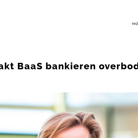
H
kt BaaS bankieren overbo