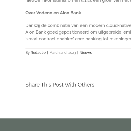
nieuwe inkomstenstromen (41%), een groei van het k
Over Vodeno en Aion Bank
Dankzij de combinatie van een modern cloud-native
Aion Bank goed gepositioneerd om uitgebreide ‘emb
‘smart contract enabled’ core banking tot rekeninge
By
Redactie
|
March 2nd, 2023
|
Nieuws
Share This Post With Others!