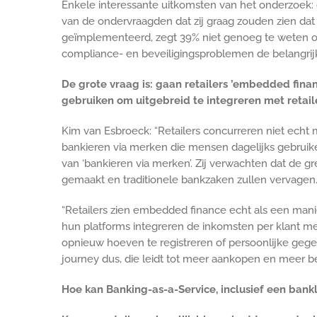
Enkele interessante uitkomsten van het onderzoek: 
van de ondervraagden dat zij graag zouden zien dat
geïmplementeerd, zegt 39% niet genoeg te weten ov
compliance- en beveiligingsproblemen de belangrijk
De grote vraag is: gaan retailers ’embedded fin
gebruiken om uitgebreid te integreren met retail
Kim van Esbroeck: “Retailers concurreren niet echt
bankieren via merken die mensen dagelijks gebruik
van ‘bankieren via merken’. Zij verwachten dat d
gemaakt en traditionele bankzaken zullen vervagen.
“Retailers zien embedded finance echt als een mani
hun platforms integreren de inkomsten per klant met
opnieuw hoeven te registreren of persoonlijke gege
journey dus, die leidt tot meer aankopen en meer b
Hoe kan Banking-as-a-Service, inclusief een bankli