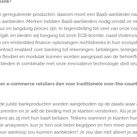
 bank?
n gereguleerde producten; daarom moet een BaaS-aanbieder naa
 aanbieden. Merken hebben BaaS-aanbieders nodig omdat ze niet 
 en langdurig proces zijn. In tegenstelling tot veel van onze co
lgië, en bieden wij toegang tot onze ECB-licentie, naast Vodeno’
pen om embedded finance-oplossingen rechtstreeks in hun ecosy
tract enabled’ core banking tot rekeningen, betalingen, leningen 
en flexibel en modulair kunnen worden aangepast aan de behoef
ieden in combinatie met onze innovatieve technologie stelt onze 
r e-commerce retailers dan voor traditionele over-the-counte
de juiste bankproducten worden aangeboden op de plaats waar de
urrenten en je wilt de binding met je klanten versterken. Als je 
ns als zij met hun kaart betalen. Telkens wanneer je klanten hu
te analyseren, kun je hen ook beter begrijpen en hen meer promo
or hun aankoop zou kunnen aanbieden? Je zou dan niet alleen je