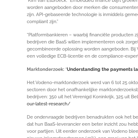
Kim van Esbroeck: “Embedded finance blijft groeien 
worden aangeboden door merken die consumenten dage
zijn. API-gebaseerde technologie is inmiddels gem
compliant zijn.”
“Platformbankieren – waarbij financiële producten 
bedrijven die BaaS willen implementeren ook zorgel
gecombineerde oplossing worden aangeboden. Bij V
een volledige ECB-licentie en de compliance-experti
Marktonderzoek: ‘
Understanding the payments lan
Het Vodeno-marktonderzoek werd van 6 tot 25 oktobe
sectoren door het onafhankelijke marktonderzoek
bedrijven: 350 uit het Verenigd Koninkrijk, 325 uit B
our-latest-research/
De ondervraagde bedrijven benadrukten ook het belan
dat hun BaaS-leverancier een beter inzicht zou hebbe
voor partijen. Uit eerder onderzoek van Vodeno bl