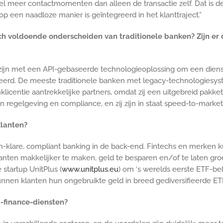
el meer contactmomenten dan alleen de transactie zelf. Dat is d
p een naadloze manier is geïntegreerd in het klanttraject.”
ch voldoende onderscheiden van traditionele banken? Zijn er 
zijn met een API-gebaseerde technologieoplossing om een dien
eerd. De meeste traditionele banken met legacy-technologiesyste
licentie aantrekkelijke partners, omdat zij een uitgebreid pak
n regelgeving en compliance, en zij zijn in staat speed-to-marke
klanten?
-klare, compliant banking in de back-end. Fintechs en merken k
nten makkelijker te maken, geld te besparen en/of te laten gro
tartup UnitPlus (
www.unitplus.eu
) om ‘s werelds eerste ETF-b
nen klanten hun ongebruikte geld in breed gediversifieerde ETF’
-finance-diensten?