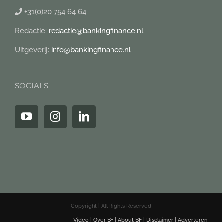
+31(0)20 754 64 64
Redactie:
redactie@bankingfinance.nl
Uitgeverij:
info@bankingfinance.nl
SOCIALS
Copyright | All Rights Reserved
Video
|
Over BF
|
About BF
|
Disclaimer
|
Adverteren