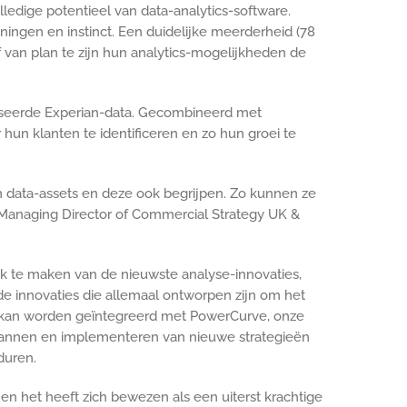
ledige potentieel van data-analytics-software.
ingen en instinct. Een duidelijke meerderheid (78
f van plan te zijn hun analytics-mogelijkheden de
iseerde Experian-data. Gecombineerd met
hun klanten te identificeren en zo hun groei te
 data-assets en deze ook begrijpen. Zo kunnen ze
 Managing Director of Commercial Strategy UK &
ik te maken van de nieuwste analyse-innovaties,
e innovaties die allemaal ontworpen zijn om het
os kan worden geïntegreerd met PowerCurve, onze
plannen en implementeren van nieuwe strategieën
duren.
 het heeft zich bewezen als een uiterst krachtige