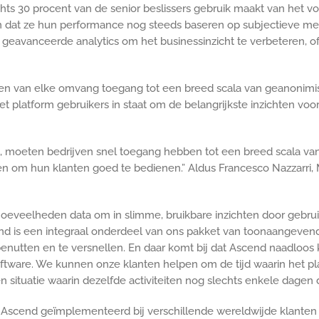
s 30 procent van de senior beslissers gebruik maakt van het vol
aan dat ze hun performance nog steeds baseren op subjectieve men
in geavanceerde analytics om het businessinzicht te verbeteren, o
ven van elke omvang toegang tot een breed scala van geanonim
 platform gebruikers in staat om de belangrijkste inzichten voor 
 moeten bedrijven snel toegang hebben tot een breed scala van
en om hun klanten goed te bedienen.” Aldus Francesco Nazzarri,
e hoeveelheden data om in slimme, bruikbare inzichten door gebru
end is een integraal onderdeel van ons pakket van toonaangevend
e benutten en te versnellen. En daar komt bij dat Ascend naadlo
oftware. We kunnen onze klanten helpen om de tijd waarin het 
situatie waarin dezelfde activiteiten nog slechts enkele dagen 
end geïmplementeerd bij verschillende wereldwijde klanten en