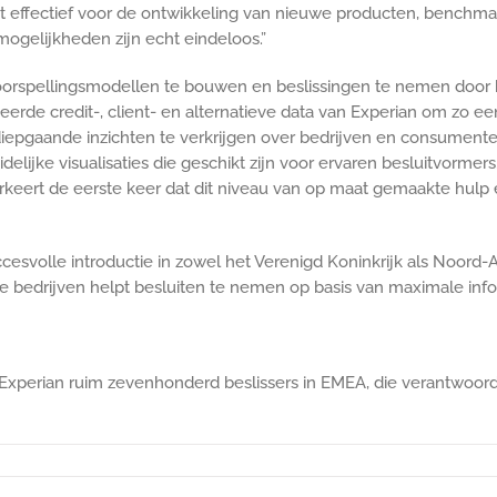
t effectief voor de ontwikkeling van nieuwe producten, benchmark
ogelijkheden zijn echt eindeloos.”
rspellingsmodellen te bouwen en beslissingen te nemen door 
erde credit-, client- en alternatieve data van Experian om zo ee
iepgaande inzichten te verkrijgen over bedrijven en consument
elijke visualisaties die geschikt zijn voor ervaren besluitvormers.
keert de eerste keer dat dit niveau van op maat gemaakte hulp en
esvolle introductie in zowel het Verenigd Koninkrijk als Noord-A
 bedrijven helpt besluiten te nemen op basis van maximale infor
Experian ruim zevenhonderd beslissers in EMEA, die verantwoorde