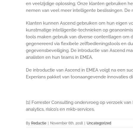
en veelzijdige oplossing. Onze klanten gebruiken he
nemen van veel meer intelligente beslissingen. De m
Klanten kunnen Ascend gebruiken om hun eigen voo
kunstmatige intelligentie-technieken op geanonimise
tools maken gebruik van diverse contentlagen om d
gegenereerd via flexibele zelfbedieningstools en duid
gegevensbeveiliging. De introductie van Ascend mar
analisten en hun teams in EMEA.
De introductie van Ascend in EMEA volgt na een succ
Experians pakket van toonaangevende innovaties die
[1] Forrester Consulting ondervroeg op verzoek van 
analytics, risico’s en mkb-services.
By
Redactie
|
November 6th, 2018
|
Uncategorized