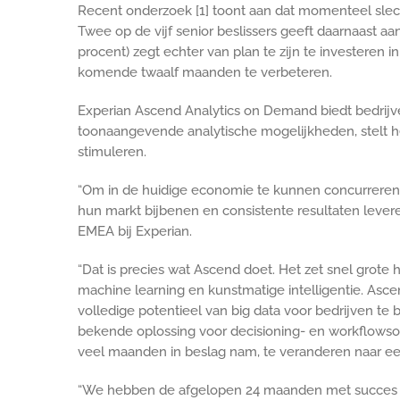
Recent onderzoek [1] toont aan dat momenteel slecht
Twee op de vijf senior beslissers geeft daarnaast 
procent) zegt echter van plan te zijn te investeren 
komende twaalf maanden te verbeteren.
Experian Ascend Analytics on Demand biedt bedrij
toonaangevende analytische mogelijkheden, stelt het
stimuleren.
“Om in de huidige economie te kunnen concurreren,
hun markt bijbenen en consistente resultaten lever
EMEA bij Experian.
“Dat is precies wat Ascend doet. Het zet snel grot
machine learning en kunstmatige intelligentie. Asc
volledige potentieel van big data voor bedrijven t
bekende oplossing voor decisioning- en workflows
veel maanden in beslag nam, te veranderen naar een 
“We hebben de afgelopen 24 maanden met succes Asc