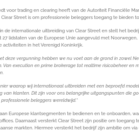
edt voor trading en clearing heeft van de Autoriteit Financiële
Clear Street is om professionele beleggers toegang te bieden tot 
de internationale uitbreiding van Clear Street en stelt het bedrij
27 lidstaten van de Europese Unie aangevuld met Noorwegen, IJ
 activiteiten in het Verenigd Koninkrijk.
et deze vergunning hebben we nu voet aan de grond in zowel Neder
m. Van execution en prime brokerage tot realtime risicobeheer en
n.
ier waarop wij internationaal uitbreiden met een beproefd model.
ng van klanten. Dit zijn voor ons belangrijke uitgangspunten die g
professionele beleggers wereldwijd.
“
aan Europese klantsegmenten te bedienen en te onboarden, waaro
ices. Daarnaast versterkt Clear Street zijn positie om toegang t
nse markten. Hiermee versterkt het bedrijf zijn ambitie om via 