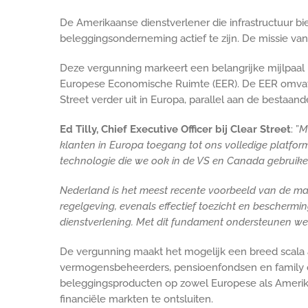
De Amerikaanse dienstverlener die infrastructuur bi
beleggingsonderneming actief te zijn. De missie van 
Deze vergunning markeert een belangrijke mijlpaal in 
Europese Economische Ruimte (EER). De EER omvat 
Street verder uit in Europa, parallel aan de bestaande
Ed Tilly, Chief Executive Officer bij Clear Street
: ”
M
klanten in Europa toegang tot ons volledige platfor
technologie die we ook in de VS en Canada gebruike
Nederland is het meest
recente voorbeeld van de man
regelgeving, evenals effectief toezicht en beschermi
dienstverlening. Met dit fundament ondersteunen we 
De vergunning maakt het mogelijk een breed scala 
vermogensbeheerders, pensioenfondsen en family off
beleggingsproducten op zowel Europese als Amerikaa
financiële markten te ontsluiten.