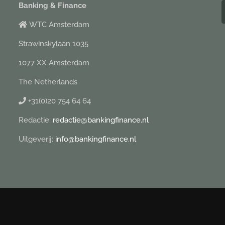
Banking & Finance
WTC Amsterdam
Strawinskylaan 1035
1077 XX Amsterdam
The Netherlands
+31(0)20 754 64 64
Redactie:
redactie@bankingfinance.nl
Uitgeverij:
info@bankingfinance.nl