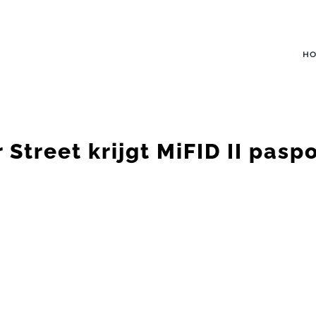
H
 Street krijgt MiFID II pasp