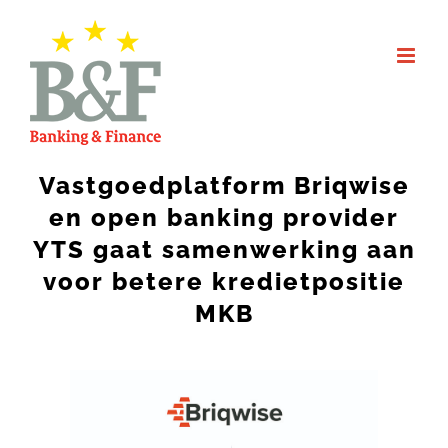
Skip
to
content
Vastgoedplatform Briqwise
en open banking provider
YTS gaat samenwerking aan
voor betere kredietpositie
MKB
View
Larger
Image