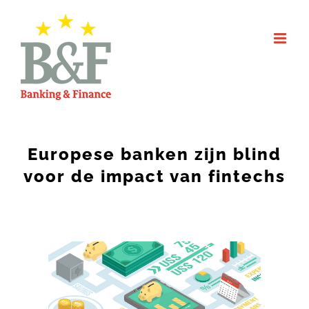
Skip
to
content
Europese banken zijn blind
voor de impact van fintechs
View
Larger
Image